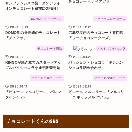
チョコレート ナイアガラ」
サンフランシスコ発！ダンデライ
オンチョコレート蔵前にOPEN！
DOMORI（ドモーリ）
フーチョコレーターズ
2023.02.21
2023.02.21
DOMORIの最高峰のチョコレート
広島空港内のチョコレート専門店
「チュアオ」
「フーチョコレーターズ」
チョコレート製品
パッションショコラ
2023.08.09
2020.04.21
RINGOが焼き立てカスタードアッ
パッション・ショコラ「ボンボン
プルパイショコラを通年販売開始
ショコラ詰め合わせ」
ピエールマルコリーニ
ピエールマルコリーニ
2025.01.13
2023.02.18
「ピエール マルコリーニ」バレン
ピエール マルコリーニ『マルコリ
タイン2025
ーニ キャラメル パフェ』
チョコレートくんのSNS