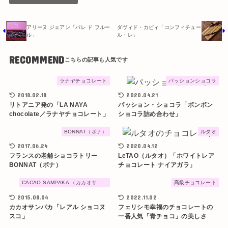
アリーヌ ジェアン「パレ ド フルー
ダヴィド・カピィ「コンフィチュー
ル」
ル・レ」
RECOMMEND
ラナヤチョコレート
パッションショコラ
2018.02.18
2020.04.21
リトアニア発の「LA NAYA
パッション・ショコラ「ボンボン
chocolate／ラナヤチョコレート」
ショコラ詰め合わせ」
BONNAT（ボナ）
ルタオ
2017.06.24
2020.04.12
フランスの老舗ショコラトリー
LeTAO（ルタオ）「ホワイトレア
BONNAT（ボナ）
チョコレート ナイアガラ」
CACAO SAMPAKA （カカオサンパカ）
高級チョコレート
2015.08.04
2022.11.02
カカオサンパカ「レアル ショコヌ
フェリシモ幸福のチョコレートの
スコ」
一番人気「青チョコ」の美しさ