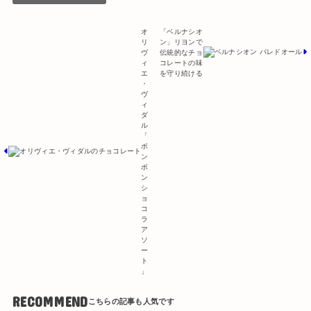
オ
「ベルナシオ
リ
ン」リヨンで
ヴ
伝統的なチョ
ィ
コレートの味
エ
を守り続ける
・
ヴ
ィ
ダ
ル
「
ボ
ン
ボ
ン
シ
ョ
コ
ラ
ア
ソ
ー
ト
」
RECOMMEND