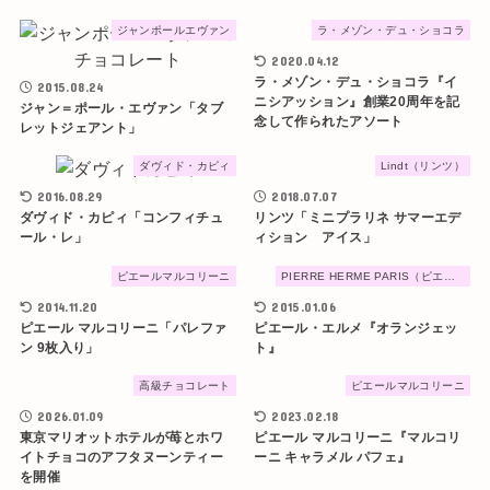
ジャンポールエヴァン
ラ・メゾン・デュ・ショコラ
2020.04.12
ラ・メゾン・デュ・ショコラ『イ
2015.08.24
ニシアッション』創業20周年を記
ジャン＝ポール・エヴァン「タブ
念して作られたアソート
レットジェアント」
ダヴィド・カピィ
Lindt（リンツ）
2016.08.29
2018.07.07
ダヴィド・カピィ「コンフィチュ
リンツ「ミニプラリネ サマーエデ
ール・レ」
ィション アイス」
ピエールマルコリーニ
PIERRE HERME PARIS（ピエール・エルメ・パリ）
2014.11.20
2015.01.06
ピエール マルコリーニ「パレファ
ピエール・エルメ『オランジェッ
ン 9枚入り」
ト』
高級チョコレート
ピエールマルコリーニ
2026.01.09
2023.02.18
東京マリオットホテルが苺とホワ
ピエール マルコリーニ『マルコリ
イトチョコのアフタヌーンティー
ーニ キャラメル パフェ』
を開催