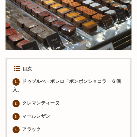
目次
ドゥブルべ・ボレロ「ボンボンショコラ ６個
1.
入」
クレマンティーヌ
2.
マールレザン
3.
アラック
4.