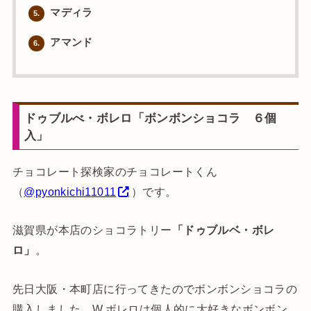
マディラ
5.
アマンド
6.
ドゥブルべ・ボレロ「ボンボンショコラ ６個
入」
チョコレート探検家のチョコレートくん
（
@pyonkichi11011
）です。
滋賀県が本店のショコラトリー
「ドゥブルベ・ボレ
ロ」
。
先日大阪・本町店に行ってきたのでボンボンショコラの
購入しました。W.ボレロは個人的に大好きなボンボン