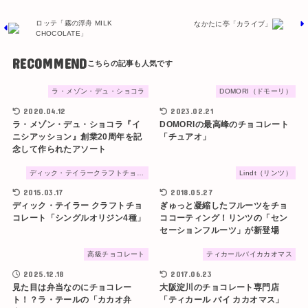
ロッテ「霧の浮舟 MILK
なかたに亭「カライブ」
CHOCOLATE」
RECOMMEND
ラ・メゾン・デュ・ショコラ
DOMORI（ドモーリ）
2020.04.12
2023.02.21
ラ・メゾン・デュ・ショコラ『イ
DOMORIの最高峰のチョコレート
ニシアッション』創業20周年を記
「チュアオ」
念して作られたアソート
ディック・テイラークラフトチョコレート
Lindt（リンツ）
2015.03.17
2018.05.27
ディック・テイラー クラフトチョ
ぎゅっと凝縮したフルーツをチョ
コレート「シングルオリジン4種」
ココーティング！リンツの「セン
セーションフルーツ」が新登場
高級チョコレート
ティカールバイカカオマス
2025.12.18
2017.06.23
見た目は弁当なのにチョコレー
大阪淀川のチョコレート専門店
ト！？ラ・テールの「カカオ弁
「ティカール バイ カカオマス」