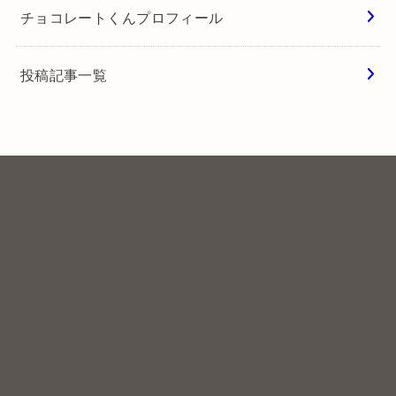
セブンイレブン
ローソン
チョコレポへようこそ
チョコレートくんプロフィール
投稿記事一覧