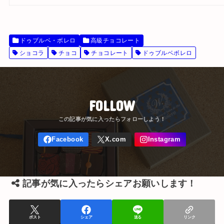
ドゥブルベ・ボレロ
高級チョコレート
ショコラ
チョコ
チョコレート
ドゥブルベボレロ
FOLLOW
記事が気に入ったらシェアお願いします！
ポスト
シェア
送る
リンク