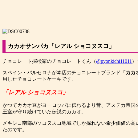
カカオサンパカ「レアル ショコヌスコ」
チョコレート探検家のチョコレートくん（
@pyonkichi11011
）
スペイン・バルセロナが本店のチョコレートブランド
「カカ
用したチョコレートケーキです。
「レアル ショコヌスコ」
かつてカカオ豆がヨーロッパに伝わるより昔、アステカ帝国の
王室が守り続けていた伝説のカカオ。
メキシコ南部のソコヌスコ地域でしか採れない希少価値の高
たのです。