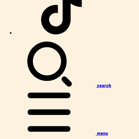
search
menu