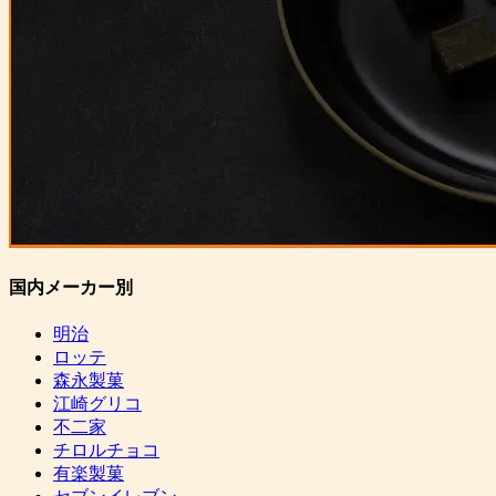
国内メーカー別
明治
ロッテ
森永製菓
江崎グリコ
不二家
チロルチョコ
有楽製菓