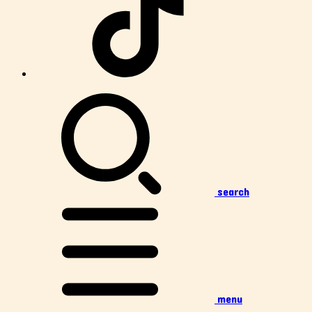
search
menu