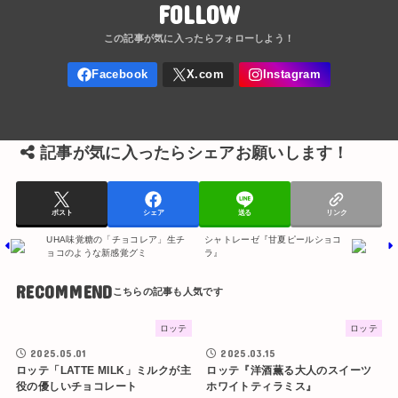
FOLLOW
記事が気に入ったらシェアお願いします！
ポスト
シェア
送る
リンク
UHA味覚糖の「チョコレア」生チ
シャトレーゼ『甘夏ピールショコ
ョコのような新感覚グミ
ラ』
RECOMMEND
ロッテ
ロッテ
2025.05.01
2025.03.15
ロッテ「LATTE MILK」ミルクが主
ロッテ『洋酒薫る大人のスイーツ
役の優しいチョコレート
ホワイトティラミス』