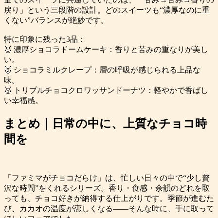
戻り」という三段階の設計。どのスイーツも“濃厚なのに重
くない”バランスが絶妙です。
特に印象に残った3品：
🥇 濃厚ショコラドームケーキ：香りと苦みの重なりが美し
い。
🥈 ショコラミルクレープ：層の呼吸が感じられる上品な
味。
🥉 トリプルチョコクロワッサンドーナツ：軽やかで香ばし
い幸福感。
まとめ｜日常の中に、上質なチョコ時
間を
「ファミマがチョコだらけ」は、忙しい日々の中で“少し贅
沢な時間”をくれるシリーズ。香り・食感・余韻のどれを取
っても、チョコ好きが納得する仕上がりです。季節が進むた
び、カカオの温度が恋しくなる——そんな時に、手に取って