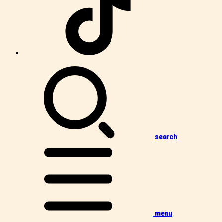
search
menu