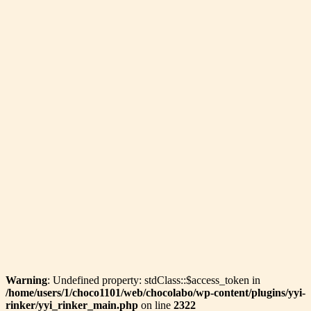
Warning
: Undefined property: stdClass::$access_token in
/home/users/1/choco1101/web/chocolabo/wp-content/plugins/yyi-
rinker/yyi_rinker_main.php
on line
2322