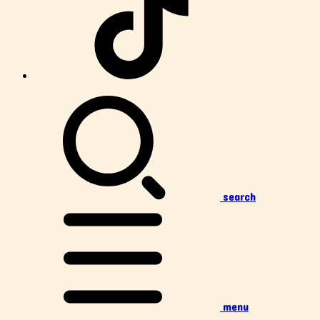
search
menu