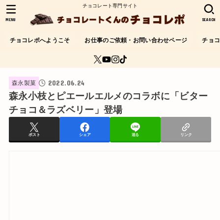
チョコレート専門サイト
MENU
SEARCH
チョコレポへようこそ
お仕事のご依頼・お問い合わせページ
チョ
2022.06.24
森永製菓
森永小枝とピエールエルメのコラボに「ビター
チョコ＆ラズベリー」登場
ポスト
シェア
送る
リンク