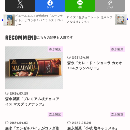
ポスト
シェア
送る
リンク
ピエールエルメが森永の「ムーンラ
ロイズ「生チョコレート 塩キャラ
イト」とコラボ！バニラ＆ストロベ
メル＆オレンジ」
リー
RECOMMEND
森永製菓
森永製菓
2021.04.10
森永「カレ・ド・ショコラ カカオ
70＆クランベリー」
2026.03.25
森永製菓「プレミアム板チョコア
イス マカダミアナッツ」
森永製菓
森永製菓
2024.04.03
2020.05.20
森永「エンゼルパイ」がコメダ珈
森永製菓「小枝 塩キャラメル」