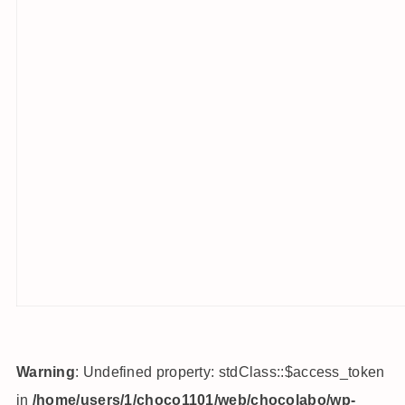
Warning
: Undefined property: stdClass::$access_token
in
/home/users/1/choco1101/web/chocolabo/wp-