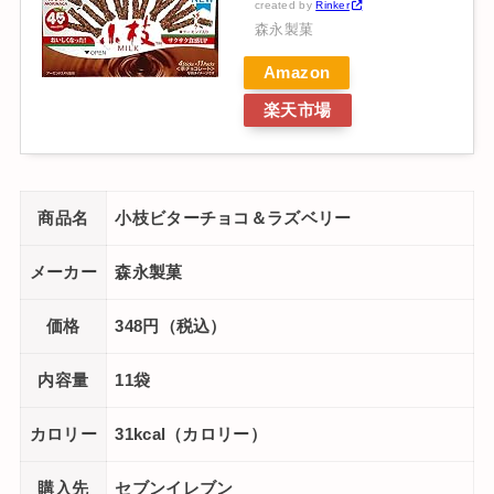
created by
Rinker
森永製菓
Amazon
楽天市場
商品名
小枝ビターチョコ＆ラズベリー
メーカー
森永製菓
価格
348円（税込）
内容量
11袋
カロリー
31kcal（カロリー）
購入先
セブンイレブン