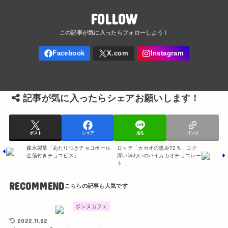
FOLLOW
記事が気に入ったらシェアお願いします！
ポスト
シェア
送る
リンク
森永製菓「あたりつきチョコボール
ロッテ「カカオの恵み72％」コク
金箔付きチョコビス」
深い味わいのハイカカオチョコレー
ト
RECOMMEND
ボンヌカフェ
2022.11.02