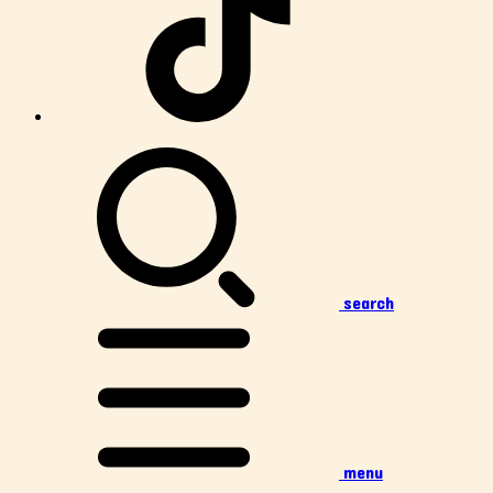
search
menu