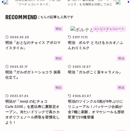
「フーチョコレーターズ」
ョコラ」を全種類を比較してみた
RECOMMEND
明治
コンビニチョコレート
2020.02.20
2017.11.13
明治「おとなのチョイス アポロマ
明治 ポルテ とろけるカカオ／ふ
イスタイル」
んわりミルク
明治
明治
2025.03.17
2025.12.07
明治『ガルボガトーショコラ 抹茶
明治「ガルボこく旨キャラメル」
仕立て』
明治
明治
2023.07.24
2026.03.07
明治が「meiji のむチョコ
明治のツインクル5粒が9年ぶりに
Cafe.5300」を恵比寿に夏限定オ
リニューアル！パッケージ台紙が
ープン。冷たいドリンクで高カカ
全7種に刷新、オマケシールも形状
オポリフェノール摂取を習慣化し
変更で20種登場
よう！