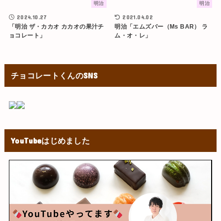
明治
明治
2024.10.27
2021.04.02
「明治 ザ・カカオ カカオの果汁チ
明治「エムズバー（Ms BAR） ラ
ョコレート」
ム・オ・レ」
チョコレートくんのSNS
YouTubeはじめました