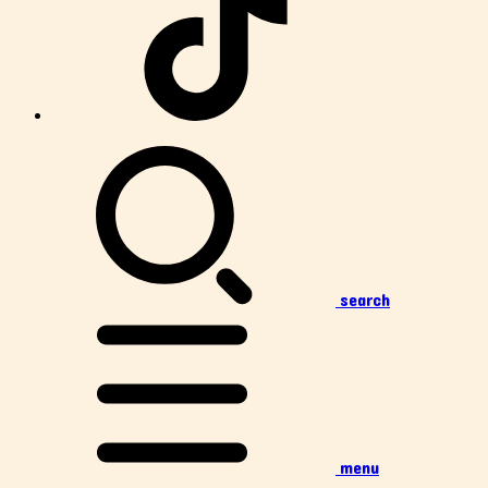
search
menu