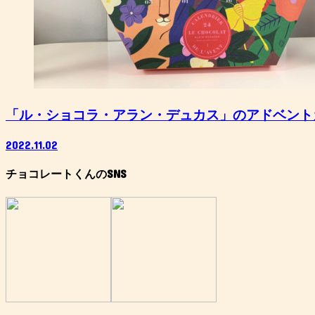
「ル・ショコラ・アラン・デュカス」のアドベントカ
2022.11.02
チョコレートくんのSNS