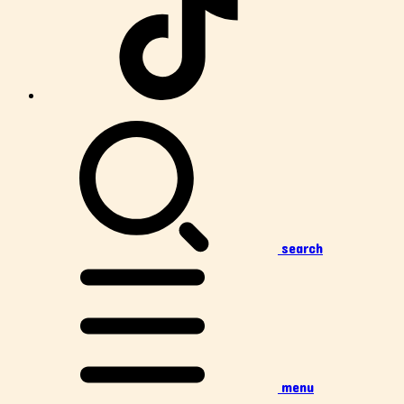
search
menu