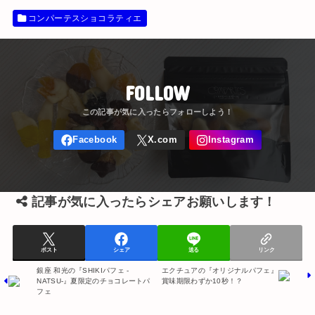
コンパーテスショコラティエ
FOLLOW
記事が気に入ったらシェアお願いします！
ポスト
シェア
送る
リンク
銀座 和光の『SHIKIパフェ -
エクチュアの『オリジナルパフェ』
NATSU-』夏限定のチョコレートパ
賞味期限わずか10秒！？
フェ