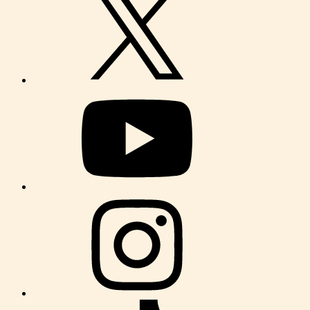
シャトレーゼ冷やし生チョコ大福
ローソンの新作スイーツ『ドバイチョコ風サンド』
シャトレーゼ「デザートショコラボール チョコミン
ト」
プライバシーポリシー
免責事項