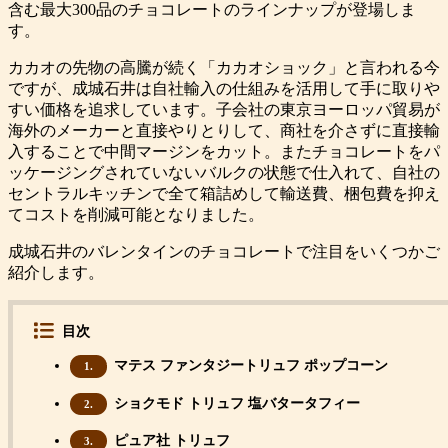
含む最大300品のチョコレートのラインナップが登場しま
す。
カカオの先物の高騰が続く「カカオショック」と言われる今
ですが、成城石井は自社輸入の仕組みを活用して手に取りや
すい価格を追求しています。子会社の東京ヨーロッパ貿易が
海外のメーカーと直接やりとりして、商社を介さずに直接輸
入することで中間マージンをカット。またチョコレートをパ
ッケージングされていないバルクの状態で仕入れて、自社の
セントラルキッチンで全て箱詰めして輸送費、梱包費を抑え
てコストを削減可能となりました。
成城石井のバレンタインのチョコレートで注目をいくつかご
紹介します。
目次
マテス ファンタジートリュフ ポップコーン
1.
ショクモド トリュフ 塩バタータフィー
2.
ピュア社 トリュフ
3.