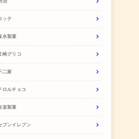
明治
ロッテ
森永製菓
江崎グリコ
不二家
チロルチョコ
有楽製菓
セブンイレブン