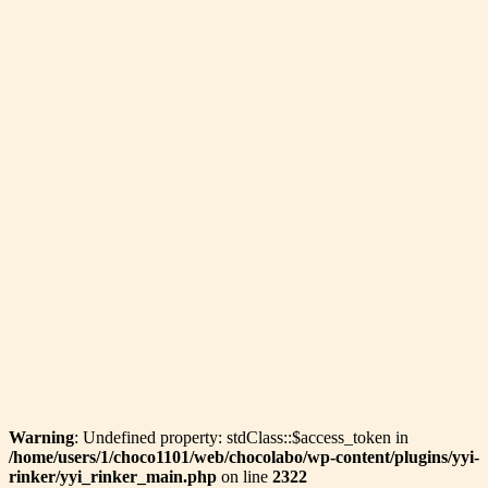
Warning
: Undefined property: stdClass::$access_token in
/home/users/1/choco1101/web/chocolabo/wp-content/plugins/yyi-
rinker/yyi_rinker_main.php
on line
2322