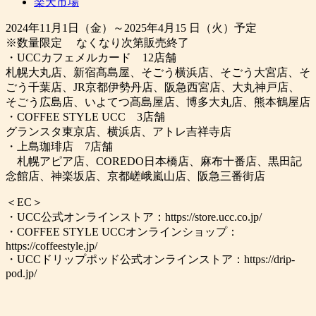
楽天市場
2024年11月1日（金）～2025年4月15 日（火）予定
※数量限定 なくなり次第販売終了
・UCCカフェメルカード 12店舗
札幌大丸店、新宿髙島屋、そごう横浜店、そごう大宮店、そ
ごう千葉店、JR京都伊勢丹店、阪急西宮店、大丸神戸店、
そごう広島店、いよてつ髙島屋店、博多大丸店、熊本鶴屋店
・COFFEE STYLE UCC 3店舗
グランスタ東京店、横浜店、アトレ吉祥寺店
・上島珈琲店 7店舗
札幌アピア店、COREDO日本橋店、麻布十番店、黒田記
念館店、神楽坂店、京都嵯峨嵐山店、阪急三番街店
＜EC＞
・UCC公式オンラインストア：https://store.ucc.co.jp/
・COFFEE STYLE UCCオンラインショップ：
https://coffeestyle.jp/
・UCCドリップポッド公式オンラインストア：https://drip-
pod.jp/