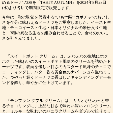
めるドーナツ3種を『TASTY AUTUMN』を2024年8月28日
(水)より各店で期間限定で販売します。
今年は、秋の味覚を代表する“いも”“栗”“カボチャ”のおいし
さを存分に味わえるドーナツをご用意しました。イースト生
地・チョコイースト生地・日本オリジナルの米粉入り生地
と、3種の異なる生地を組み合わせることで、食材のおいし
さを引き立てました。
『スイートポテト クリーム』は、ふわふわの生地にホク
ホクした味わいのスイートポテト風味のクリームを詰めたド
ーナツです。表面を優しい甘さのカスタード風味のチョコで
コーティングし、バター香る黄金色のナパージュを重ねまし
た。つやっと輝くドーナツに香ばしいキャンディングアーモ
ンドを飾り、華やかに仕上げています。
『モンブラン ダブル クリーム』は、カカオがふわっと香
るチョコリングに、上品な甘さで味わい深いマロンクリーム
と、ミルキーな味わいのバニラクリームをダブルで絞りまし