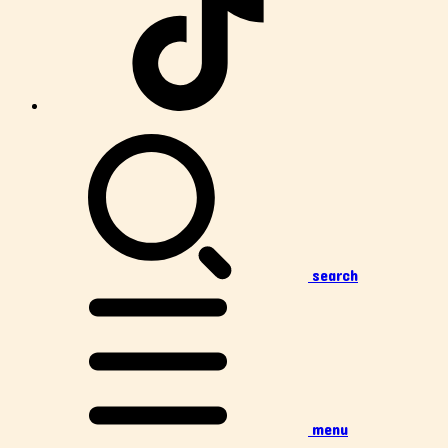
search
menu