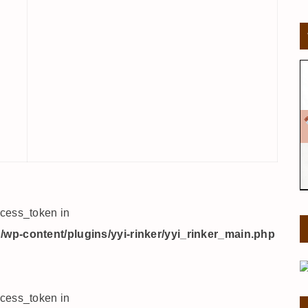
ccess_token in
wp-content/plugins/yyi-rinker/yyi_rinker_main.php
ccess_token in