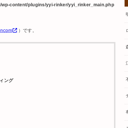
wp-content/plugins/yyi-rinker/yyi_rinker_main.php
uncom
）です。
ィング