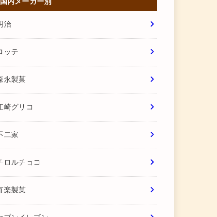
国内メーカー別
明治
ロッテ
森永製菓
江崎グリコ
不二家
チロルチョコ
有楽製菓