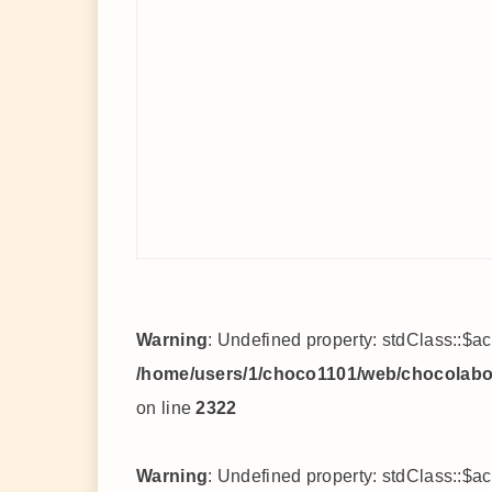
Warning
: Undefined property: stdClass::$a
/home/users/1/choco1101/web/chocolabo/
on line
2322
Warning
: Undefined property: stdClass::$a