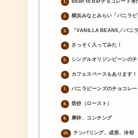
Bean to Barチョコレート
1.
横浜みなとみらい「バニラビ
2.
「VANILLA BEANS／バ
3.
さっそく入ってみた！
4.
シングルオリジンビーンのチ
5.
カフェスペースもあります！
6.
バニラビーンズのチョコレー
7.
焙抄（ロースト）
8.
摩砕、コンチング
9.
テンパリング、成形、冷却
10.