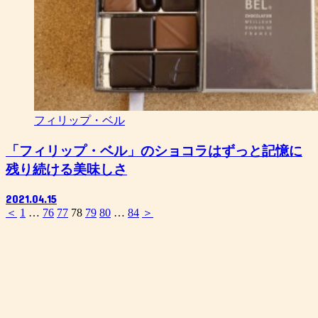
フィリップ・ベル
「フィリップ・ベル」のショコラはずっと記憶に
残り続ける美味しさ
2021.04.15
＜
1
…
76
77
78
79
80
…
84
＞