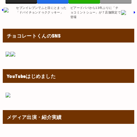
セブンイレブンでふと目にとまった
ビアードパパから13年ぶりに「チ
「ドバイチョンドゥククッキー」
ョコミントシュー」が７店舗限定で
登場
チョコレートくんのSNS
YouTubeはじめました
メディア出演・紹介実績