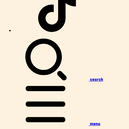
search
menu