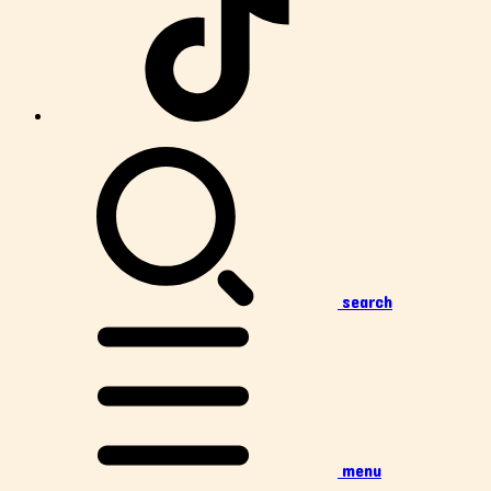
search
menu