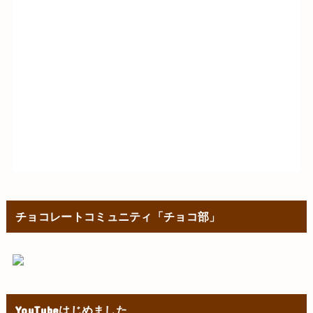
チョコレートコミュニティ「チョコ部」
YouTubeはじめました
DARS濃厚ショコラフィナンシェ