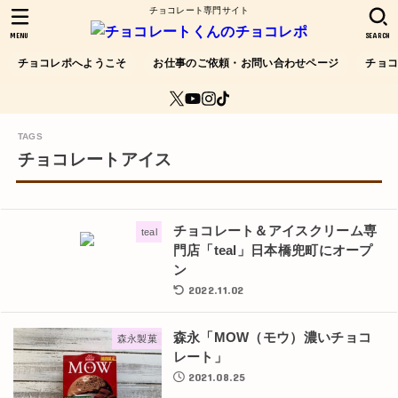
チョコレート専門サイト
MENU
SEARCH
チョコレポへようこそ
お仕事のご依頼・お問い合わせページ
チョ
チョコレートアイス
チョコレート＆アイスクリーム専
teal
門店「teal」日本橋兜町にオープ
ン
2022.11.02
森永「MOW（モウ）濃いチョコ
森永製菓
レート」
2021.08.25