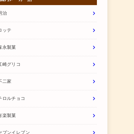
明治
ロッテ
森永製菓
江崎グリコ
不二家
チロルチョコ
有楽製菓
セブンイレブン