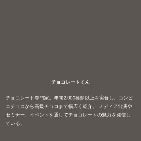
チョコレート専門家。年間2,000種類以上を実食し、コンビ
ニチョコから高級チョコまで幅広く紹介。 メディア出演や
セミナー、イベントを通してチョコレートの魅力を発信し
ている。
最近の投稿
DARS濃厚ショコラフィナンシェサンド
ファミリーマートの『ミルクとホワイトチョコのクイニ
ーアマン』
スタバ店舗限定の『チョコレートドーナツボール』
シャトレーゼ冷やし生チョコ大福