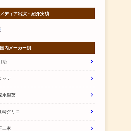
メディア出演・紹介実績
国内メーカー別
明治
ロッテ
森永製菓
江崎グリコ
不二家