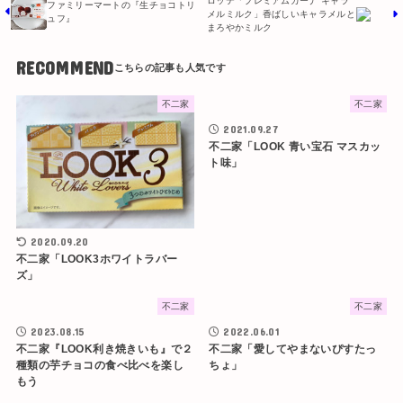
ロッテ「プレミアムガーナ キャラ
ファミリーマートの『生チョコトリ
メルミルク」香ばしいキャラメルと
ュフ』
まろやかミルク
RECOMMEND
不二家
不二家
2021.09.27
不二家「LOOK 青い宝石 マスカッ
ト味」
2020.09.20
不二家「LOOK3ホワイトラバー
ズ」
不二家
不二家
2023.08.15
2022.06.01
不二家『LOOK利き焼きいも』で２
不二家「愛してやまないぴすたっ
種類の芋チョコの食べ比べを楽し
ちょ」
もう