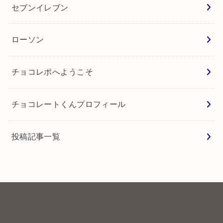
チョコレートくん
チョコレート専門家。年間2,000種類以上を実食し、コンビ
ニチョコから高級チョコまで幅広く紹介。 メディア出演や
セミナー、イベントを通してチョコレートの魅力を発信し