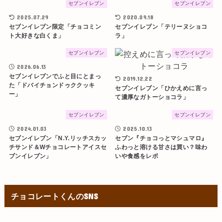
セブンイレブン
セブンイレブン
2025.07.29
2020.09.18
セブンイレブン限定「チョコミン
セブンイレブン「テリーヌショコ
ト大好きな白くま」
ラ」
セブンイレブン
セブンイレブン
2026.06.13
セブンイレブンでふと目にとまっ
2019.12.22
た「ドバイチョンドゥククッキ
セブンイレブン「ひかえめに言っ
ー」
て濃厚なガトーショコラ」
セブンイレブン
セブンイレブン
2024.01.03
2025.10.13
セブンイレブン「N.Y.リッチスカッ
セブン『チョコっとマシュマロ』
チサンド＆Wチョコレートアイスセ
ふわっと溶ける甘さは買い？味わ
ブンイレブン」
いや食感をレポ
チョコレートくんのSNS