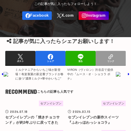
記事が気に入ったらシェアお願いします！
ポスト
シェア
送る
リンク
ミルクマニアからいちご味が新登
VIRON（ヴィロン）渋谷店で提供
場！有楽製菓の新定番ブランドが春
中の『ムース・オ・ショコラ ボ
に放つ“濃厚ミルク×華やかいちご”
ナ』
RECOMMEND
セブンイレブン
セブンイレブン
2026.07.18
2026.03.15
セブンイレブンの「焼きチョコサ
セブンイレブンの新作スイーツ
ンド」が約3年ぶりに戻ってきた
『ふわっほわっショコラ』