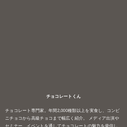
チョコレートくん
チョコレート専門家。年間2,000種類以上を実食し、コンビ
ニチョコから高級チョコまで幅広く紹介。 メディア出演や
セミナー、イベントを通してチョコレートの魅力を発信し
ている。
最近の投稿
DARS濃厚ショコラフィナンシェサンド
ファミリーマートの『ミルクとホワイトチョコのクイニ
ーアマン』