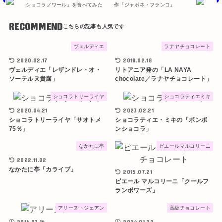
ショコラノワール』を食べてみた
作『ジャポネ・フランコ』
RECOMMEND
ヴェルディエ
ラナヤチョコレート
2020.02.17
2018.02.18
ヴェルディエ「レザンドレ・オ・
リトアニア発の「LA NAYA
ソーテルヌ貴腐」
chocolate／ラナヤチョコレート」
ショコラトリーライヤ
ショコラティエミキ
2020.04.21
2023.02.21
ショコラトリーライヤ「サオトメ
ショコラティエ・ミキの「ボンボ
75％」
ンショコラ」
なかたに亭
ピエールマルコリーニ
2022.11.02
なかたに亭「カライブ」
2015.07.21
ピエール マルコリーニ「クールフ
ランボワーズ」
アリーヌ・ジェアン
高級チョコレート
2016.03.16
2024.01.22