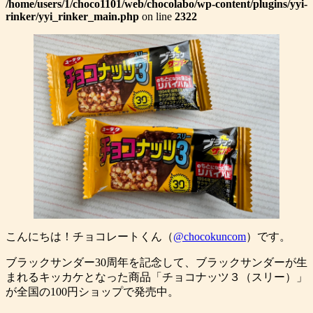
/home/users/1/choco1101/web/chocolabo/wp-content/plugins/yyi-
rinker/yyi_rinker_main.php
on line
2322
こんにちは！チョコレートくん（
@chocokuncom
）です。
ブラックサンダー30周年を記念して、ブラックサンダーが生
まれるキッカケとなった商品「チョコナッツ３（スリー）」
が全国の100円ショップで発売中。