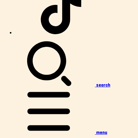
search
menu