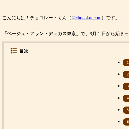
こんにちは！チョコレートくん（
@chocokuncom
）です。
「ベージュ・アラン・デュカス東京」
で、9月１日から始ま
目次
1
2
3
4
5
6