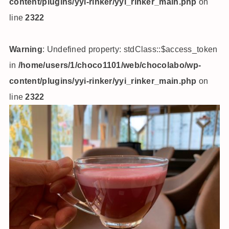
content/plugins/yyi-rinker/yyi_rinker_main.php
on
line
2322
Warning
: Undefined property: stdClass::$access_token
in
/home/users/1/choco1101/web/chocolabo/wp-
content/plugins/yyi-rinker/yyi_rinker_main.php
on
line
2322