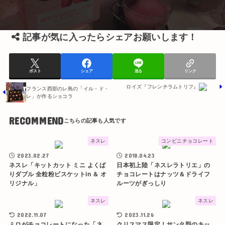
記事が気に入ったらシェアお願いします！
ポスト
シェア
送る
リンク
ロイズ『フレンチラムトリフ』
フランス西部のレ島の「イル・ド・
レ」が作るショコラ
RECOMMEND
ネスレ
コンビニチョコレート
2023.02.27
2018.04.23
ネスレ「キットカット ミニ よくば
日本初上陸「ネスレラトリエ」の
りダブル 全粒粉ビスケットin ＆ オ
チョコレートはナッツ＆ドライフ
リジナル」
ルーツがぎっしり
ネスレ
ネスレ
2022.11.07
2023.11.26
ミロがチョコレートになった「ネ
クリスマス限定！サンタ型のキッ