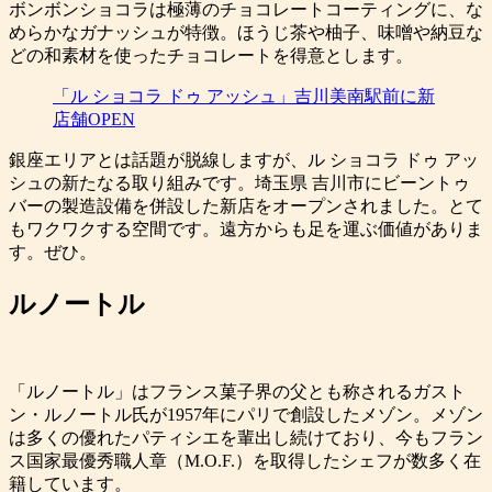
ボンボンショコラは極薄のチョコレートコーティングに、な
めらかなガナッシュが特徴。ほうじ茶や柚子、味噌や納豆な
どの和素材を使ったチョコレートを得意とします。
「ル ショコラ ドゥ アッシュ」吉川美南駅前に新
店舗OPEN
銀座エリアとは話題が脱線しますが、ル ショコラ ドゥ アッ
シュの新たなる取り組みです。埼玉県 吉川市にビーントゥ
バーの製造設備を併設した新店をオープンされました。とて
もワクワクする空間です。遠方からも足を運ぶ価値がありま
す。ぜひ。
ルノートル
「ルノートル」はフランス菓子界の父とも称されるガスト
ン・ルノートル氏が1957年にパリで創設したメゾン。メゾン
は多くの優れたパティシエを輩出し続けており、今もフラン
ス国家最優秀職人章（M.O.F.）を取得したシェフが数多く在
籍しています。