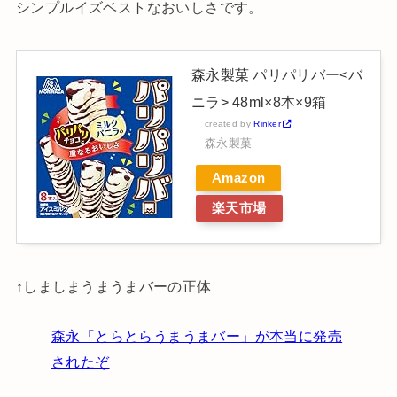
シンプルイズベストなおいしさです。
森永製菓 パリパリバー<バ
ニラ> 48ml×8本×9箱
created by
Rinker
森永製菓
Amazon
楽天市場
↑しましまうまうまバーの正体
森永「とらとらうまうまバー」が本当に発売
されたぞ