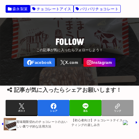
森永製菓
チョコレートアイス
パリパリチョコレート
FOLLOW
記事が気に入ったらシェアお願いします！
ポスト
シェア
送る
リンク
【初心者向け】チョコレートテイス
賞味期限切れのチョコレートのおい
ティングの楽しみ方
しい裏ワザ的な活用方法