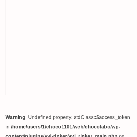
Warning
: Undefined property: stdClass::$access_token
in
/home/users/1/choco1101/web/chocolabo/wp-
content/plugins/yyi-rinker/yyi_rinker_main.php
on