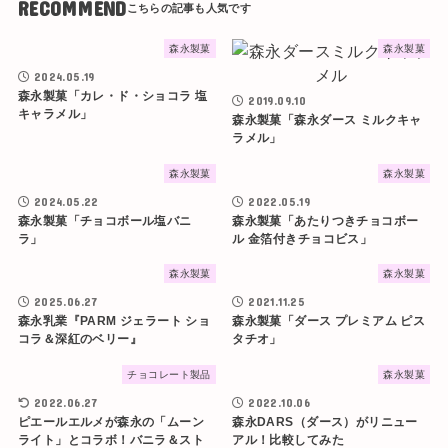
RECOMMEND
森永製菓
森永製菓
2024.05.19
森永製菓「カレ・ド・ショコラ 塩
2019.09.10
キャラメル」
森永製菓「森永ダース ミルクキャ
ラメル」
森永製菓
森永製菓
2024.05.22
2022.05.19
森永製菓「チョコボール塩バニ
森永製菓「あたりつきチョコボー
ラ」
ル 金箔付きチョコビス」
森永製菓
森永製菓
2025.06.27
2021.11.25
森永乳業『PARM ジェラート ショ
森永製菓「ダース プレミアム ピス
コラ＆深紅のベリー』
タチオ」
チョコレート製品
森永製菓
2022.06.27
2022.10.06
ピエールエルメが森永の「ムーン
森永DARS（ダース）がリニュー
ライト」とコラボ！バニラ＆スト
アル！比較してみた