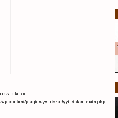
ccess_token in
wp-content/plugins/yyi-rinker/yyi_rinker_main.php