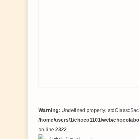
Warning
: Undefined property: stdClass::$a
/home/users/1/choco1101/web/chocolabo/
on line
2322