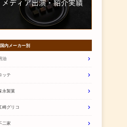
国内メーカー別
明治
ロッテ
森永製菓
江崎グリコ
不二家