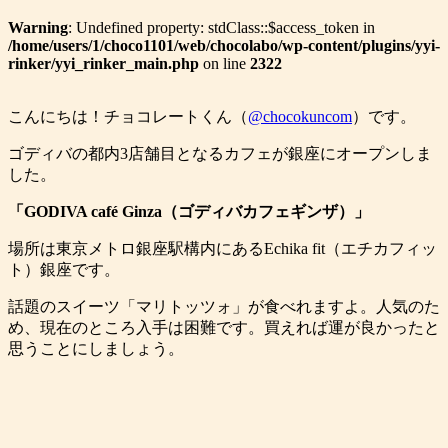
Warning
: Undefined property: stdClass::$access_token in
/home/users/1/choco1101/web/chocolabo/wp-content/plugins/yyi-
rinker/yyi_rinker_main.php
on line
2322
こんにちは！チョコレートくん（
@chocokuncom
）です。
ゴディバの都内3店舗目となるカフェが銀座にオープンしま
した。
「GODIVA café Ginza（ゴディバカフェギンザ）」
場所は東京メトロ銀座駅構内にあるEchika fit（エチカフィッ
ト）銀座です。
話題のスイーツ「マリトッツォ」が食べれますよ。人気のた
め、現在のところ入手は困難です。買えれば運が良かったと
思うことにしましょう。