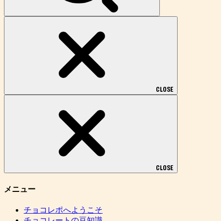
明治
ロッテ
森永製菓
江崎グリコ
不二家
チロルチョコ
有楽製菓
セブンイレブン
ローソン
チョコレポへようこそ
チョコレートくんプロフィール
投稿記事一覧
検
索: