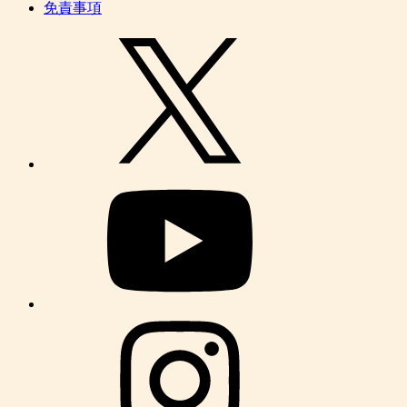
チョコレートくん
チョコレート専門家。年間2,000種類以上を実食し、コンビ
ニチョコから高級チョコまで幅広く紹介。 メディア出演や
セミナー、イベントを通してチョコレートの魅力を発信して
いる。
最近の投稿
DARS濃厚ショコラフィナンシェサンド
ファミリーマートの『ミルクとホワイトチョコのクイ
ニーアマン』
スタバ店舗限定の『チョコレートドーナツボール』
シャトレーゼ冷やし生チョコ大福
ローソンの新作スイーツ『ドバイチョコ風サンド』
プライバシーポリシー