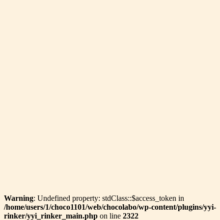
Warning
: Undefined property: stdClass::$access_token in
/home/users/1/choco1101/web/chocolabo/wp-content/plugins/yyi-
rinker/yyi_rinker_main.php
on line
2322