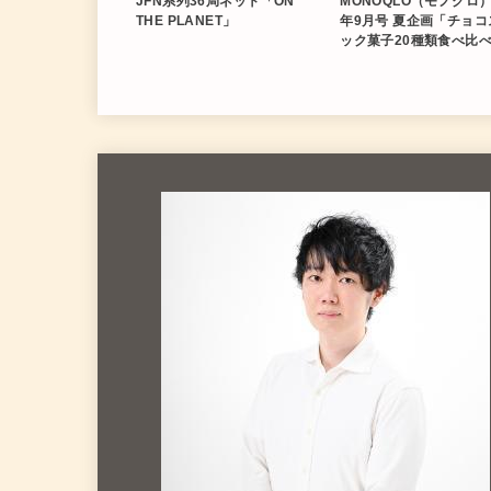
JFN系列36局ネット「ON
MONOQLO（モノクロ）
THE PLANET」
年9月号 夏企画「チョコ
ック菓子20種類食べ比