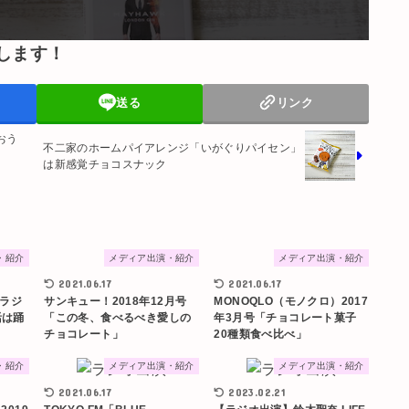
します！
送る
リンク
おう
不二家のホームパイアレンジ「いがぐりパイセン」
は新感覚チョコスナック
・紹介
メディア出演・紹介
メディア出演・紹介
2021.06.17
2021.06.17
 ラジ
サンキュー！2018年12月号
MONOQLO（モノクロ）2017
活は踊
「この冬、食べるべき愛しの
年3月号「チョコレート菓子
チョコレート」
20種類食べ比べ」
・紹介
メディア出演・紹介
メディア出演・紹介
2021.06.17
2023.02.21