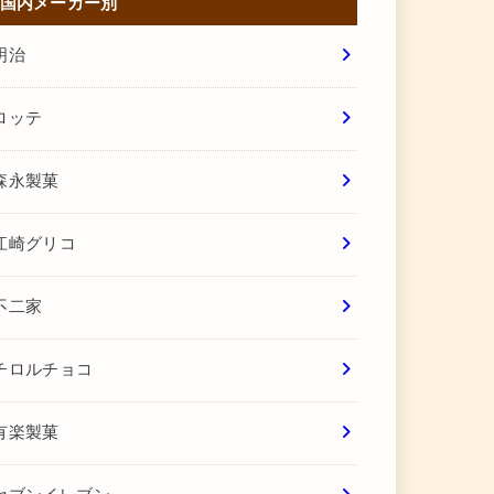
国内メーカー別
明治
ロッテ
森永製菓
江崎グリコ
不二家
チロルチョコ
有楽製菓