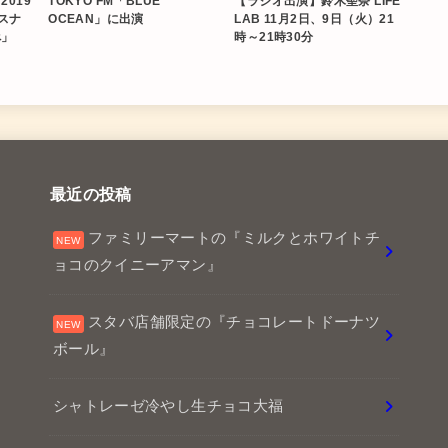
2019
TOKYO FM「BLUE
【ラジオ出演】鈴木聖奈 LIFE
スナ
OCEAN」に出演
LAB 11月2日、9日（火）21
べ」
時～21時30分
最近の投稿
ファミリーマートの『ミルクとホワイトチ
ョコのクイニーアマン』
スタバ店舗限定の『チョコレートドーナツ
ボール』
シャトレーゼ冷やし生チョコ大福