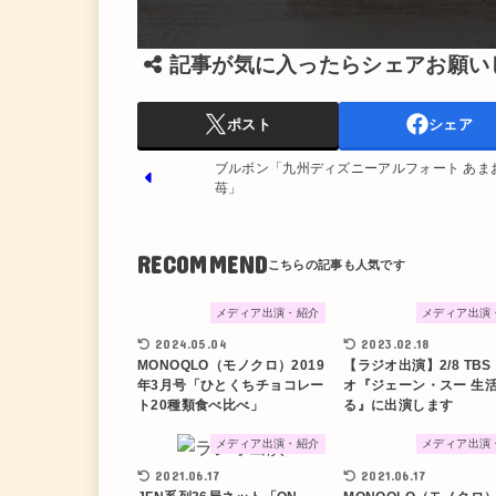
記事が気に入ったらシェアお願い
ポスト
シェア
ブルボン「九州ディズニーアルフォート あま
苺」
RECOMMEND
メディア出演・紹介
メディア出演
2024.05.04
2023.02.18
MONOQLO（モノクロ）2019
【ラジオ出演】2/8 TBS
年3月号「ひとくちチョコレー
オ『ジェーン・スー 生
ト20種類食べ比べ」
る』に出演します
メディア出演・紹介
メディア出演
2021.06.17
2021.06.17