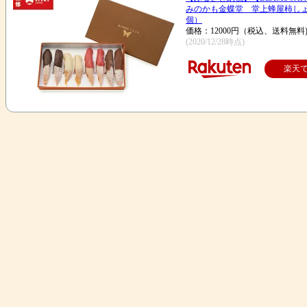
みのかも金蝶堂 堂上蜂屋柿しょ
個）
価格：12000円（税込、送料無料
(2020/12/28時点)
楽天