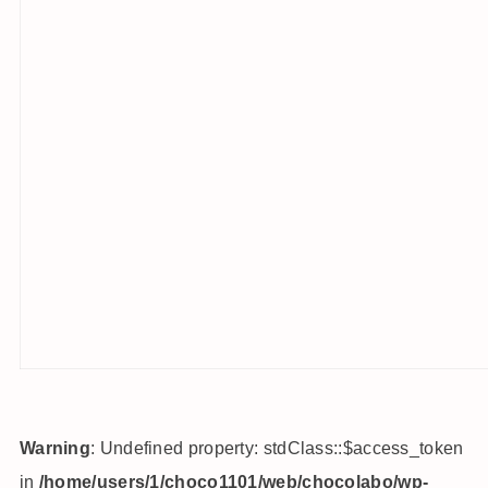
Warning
: Undefined property: stdClass::$access_token
in
/home/users/1/choco1101/web/chocolabo/wp-