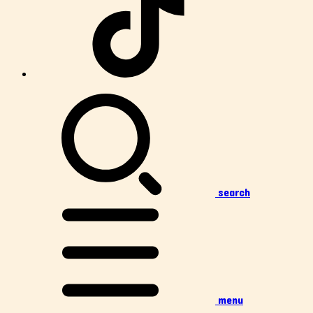
search
menu