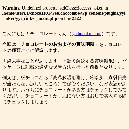
Warning
: Undefined property: stdClass::$access_token in
/home/users/1/choco1101/web/chocolabo/wp-content/plugins/yyi-
rinker/yyi_rinker_main.php
on line
2322
こんにちは！チョコレートくん（
@chocokuncom
）です。
今回は
「チョコレートのおおよその
賞味期限」
をチョコレー
トの種類ごとに解説します。
１点大事なことがあります。下記で解説する賞味期限は、パ
ッケージに記載の適切な保管方法を行った前提となります。
例えば、板チョコなら「高温多湿を避け、冷暗所（直射日光
が当たらない涼しいところ）で保管ください」など表記があ
ります。おうちにチョコレートがある方はチェックしてみて
ください。チョコレートが手元にない方はお店で購入する際
にチェックしましょう。