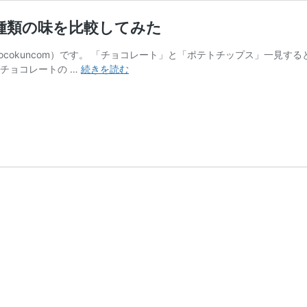
種類の味を比較してみた
ocokuncom）です。 「チョコレート」と「ポテトチップス」一見
ロ
チョコレートの …
続きを読む
イ
ズ
「ポ
テ
ト
チ
ッ
プ
チ
ョ
コ
レ
ー
ト」
全
種