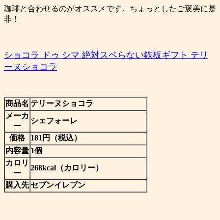
珈琲と合わせるのがオススメです。ちょっとしたご褒美に是
非！
ショコラ ドゥ シマ 絶対スベらない鉄板ギフト テリ
ーヌショコラ
商品名
テリーヌショコラ
メーカ
シェフォーレ
ー
価格
181円（税込）
内容量
1個
カロリ
268kcal（カロリー）
ー
購入先
セブンイレブン