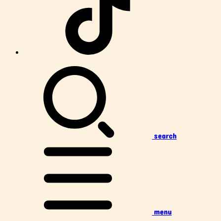
search
menu