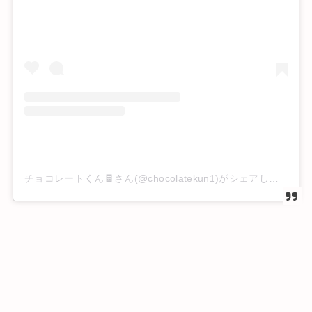
チョコレートくん🍫さん(@chocolatekun1)がシェアした投稿