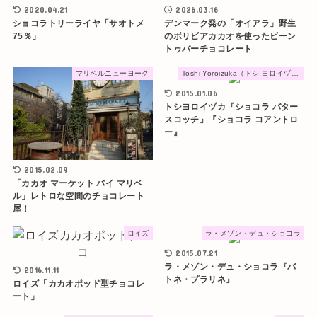
2020.04.21
2026.03.16
ショコラトリーライヤ「サオトメ
デンマーク発の「オイアラ」野生
75％」
のボリビアカカオを使ったビーン
トゥバーチョコレート
マリベルニューヨーク
Toshi Yoroizuka（トシ ヨロイヅカ）
2015.01.06
トシヨロイヅカ『ショコラ バター
スコッチ』『ショコラ コアントロ
ー』
2015.02.09
「カカオ マーケット バイ マリベ
ル」レトロな空間のチョコレート
屋！
ロイズ
ラ・メゾン・デュ・ショコラ
2015.07.21
ラ・メゾン・デュ・ショコラ『バ
2016.11.11
トネ・プラリネ』
ロイズ「カカオポッド型チョコレ
ート」