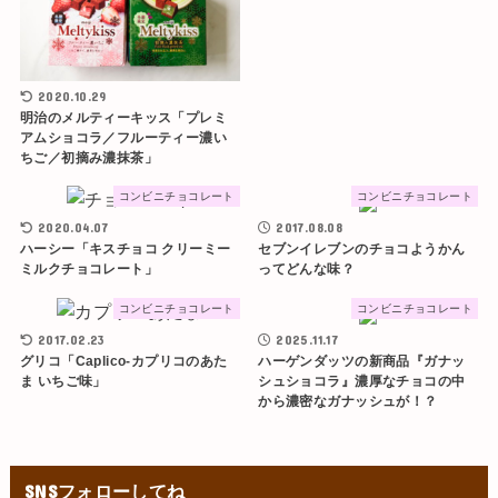
2020.10.29
明治のメルティーキッス「プレミ
アムショコラ／フルーティー濃い
ちご／初摘み濃抹茶」
コンビニチョコレート
コンビニチョコレート
2020.04.07
2017.08.08
ハーシー「キスチョコ クリーミー
セブンイレブンのチョコようかん
ミルクチョコレート」
ってどんな味？
コンビニチョコレート
コンビニチョコレート
2017.02.23
2025.11.17
グリコ「Caplico-カプリコのあた
ハーゲンダッツの新商品『ガナッ
ま いちご味」
シュショコラ』濃厚なチョコの中
から濃密なガナッシュが！？
SNSフォローしてね